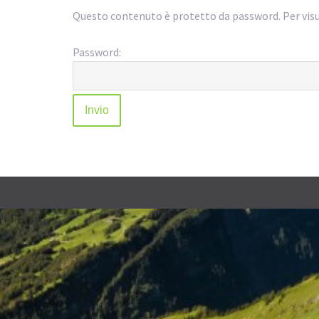
Questo contenuto è protetto da password. Per visua
Password: