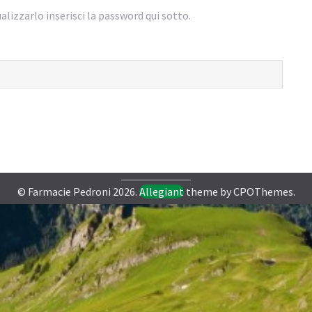
lizzarlo inserisci la password qui sotto.
© Farmacie Pedroni 2026.
Allegiant
theme by CPOThemes.